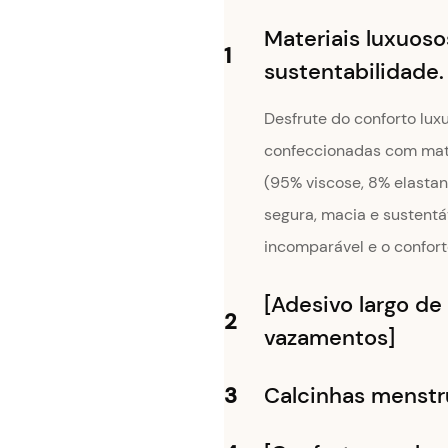
Materiais luxuoso
1
sustentabilidade.
Desfrute do conforto lux
confeccionadas com mate
(95% viscose, 8% elastan
segura, macia e sustentá
incomparável e o confor
[Adesivo largo de
2
vazamentos]
3
Calcinhas menstru