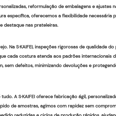
ersonalizadas, reformulação de embalagens e ajustes 
a específica, oferecemos a flexibilidade necessária p
e destaque nas prateleiras.
rejo. Na S·KAIFEI, inspeções rigorosas de qualidade 
ue cada costura atenda aos padrões internacionais de
m, sem defeitos, minimizando devoluções e protege
udo. A S·KAIFEI oferece fabricação ágil, personaliza
ápido de amostras, agimos com rapidez sem compromet
edido reduzidas e ciclos de produção rápidos, ajudan