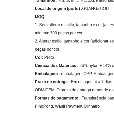
Tamanhos
:
XS, S, M, L, XL, 2XL Personali
Local de origem
(porto)
:
GUANGZHOU
MOQ
:
1. Sem alterar o estilo, tamanho e cor (ac
mínima: 300 peças por cor
2. Alterar estilo, tamanho e cor (adicionar
peças por cor
Cor:
Preto
Ciência dos Materiais
:
86% nylon + 14% e
Embalagem
:
embalagem OPP. Embalagem 
Prazo de entrega
:
Em estoque: 4 a 7 dias
ODM/OEM. O prazo de entrega depende da 
Formas de pagamento
:
Transferência ban
PingPong, Wanli Payment, Dinheiro