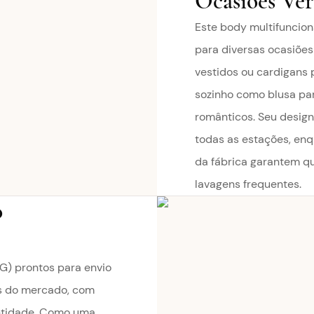
Ocasiões Ver
Este body multifuncio
para diversas ocasiões 
vestidos ou cardigans 
sozinho como blusa par
românticos. Seu design
todas as estações, enq
da fábrica garantem q
lavagens frequentes.
o
G) prontos para envio
s do mercado, com
ntidade. Como uma