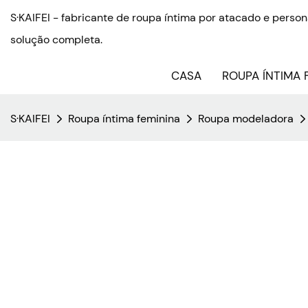
S·KAIFEI - fabricante de roupa íntima por atacado e pers
solução completa.
CASA
ROUPA ÍNTIMA 
S·KAIFEI
Roupa íntima feminina
Roupa modeladora