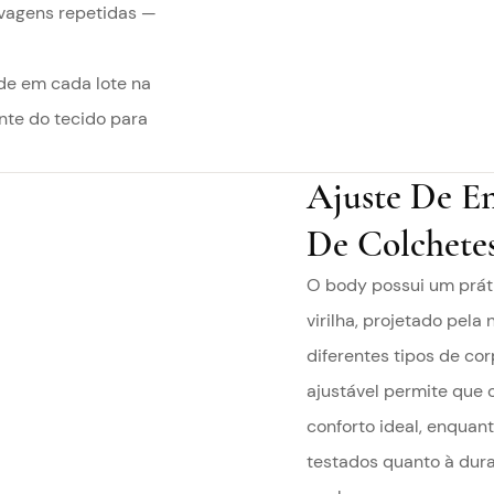
vagens repetidas —
ade em cada lote na
nte do tecido para
Ajuste De En
De Colchete
O body possui um prátic
virilha, projetado pel
diferentes tipos de cor
ajustável permite que 
conforto ideal, enquan
testados quanto à dura