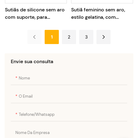
Sutiãs de silicone sem aro
Sutiã feminino sem aro,
com suporte, para
estilo gelatina, com
mulheres, atacado.
cobertura total, efeito
push-up, tamanhos
1
2
3
grandes e sem costura.
Envie sua consulta
Nome
O Email
Telefone/whatsapp
Nome Da Empresa