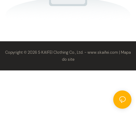
Copyright © 2026 S·KAIFEI Clothing Co., Ltd. -
www.skaifei.com
|
Mapa
do site