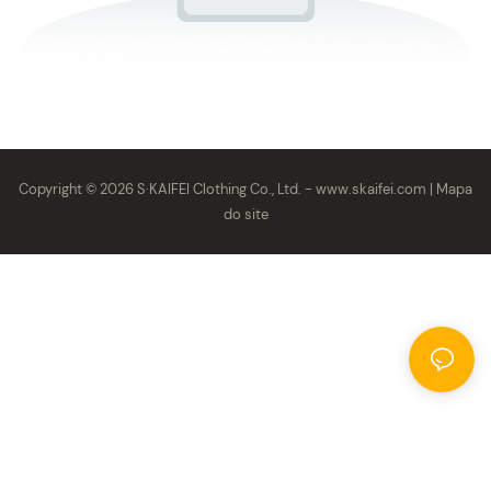
Copyright © 2026 S·KAIFEI Clothing Co., Ltd. -
www.skaifei.com
|
Mapa
do site