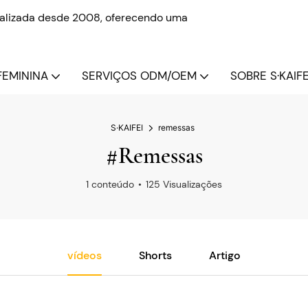
onalizada desde 2008, oferecendo uma
FEMININA
SERVIÇOS ODM/OEM
SOBRE S·KAIFE
S·KAIFEI
remessas
#remessas
1 conteúdo
125 Visualizações
vídeos
Shorts
Artigo