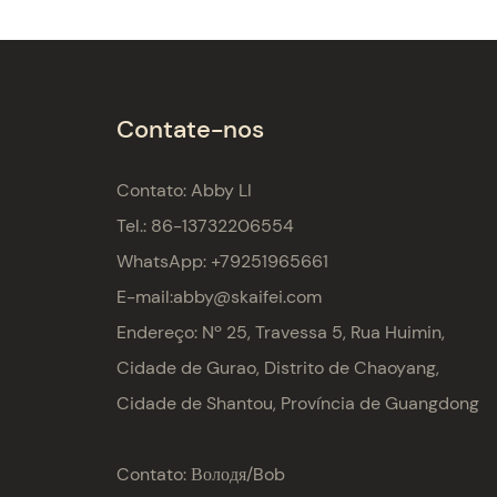
Contate-nos
Contato: Abby LI
Tel.: 86-13732206554
WhatsApp: +79251965661
E-mail:
abby@skaifei.com
Endereço:
Nº 25, Travessa 5, Rua Huimin,
Cidade de Gurao, Distrito de Chaoyang,
Cidade de Shantou, Província de Guangdong
Contato: Володя/Bob