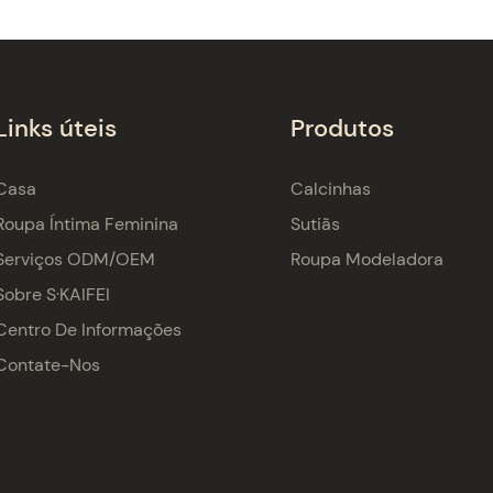
Links úteis
Produtos
Casa
Calcinhas
Roupa Íntima Feminina
Sutiãs
Serviços ODM/OEM
Roupa Modeladora
Sobre S·KAIFEI
Centro De Informações
Contate-Nos