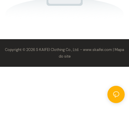
Copyright © 2026 S·KAIFEI Clothing Co., Ltd. -
www.skaifei.com
|
Mapa
do site