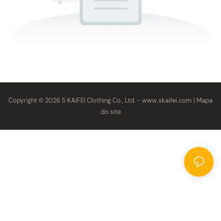
Copyright © 2026 S·KAIFEI Clothing Co., Ltd. -
www.skaifei.com
|
Mapa
do site