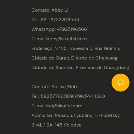
Contato: Abby LI
Tel.: 86-13732206554
WhatsApp: +79251965661
E-mail:
abby@skaifei.com
Endereço:
Nº 25, Travessa 5, Rua Huimin,
Cidade de Gurao, Distrito de Chaoyang,
Cidade de Shantou, Província de Guangdong
Contato: Володя/Bob
Tel.: 89257766089, 89654411360
E-mail:
kai@skaifei.com
Adicionar: Moscou, Lyublino, Tikhoretsky
Blvd., 1
2A-145 Volodya