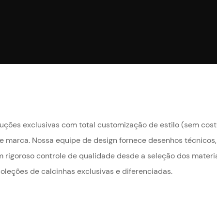
luções exclusivas com total customização de estilo (sem costura
 e marca. Nossa equipe de design fornece desenhos técnicos,
m rigoroso controle de qualidade desde a seleção dos materia
oleções de calcinhas exclusivas e diferenciadas.