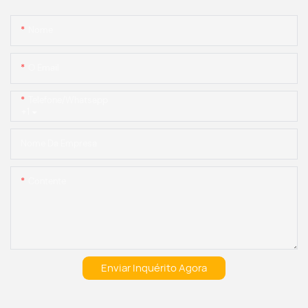
Nome
O Email
Telefone/whatsapp
+1
Nome Da Empresa
Contente
Enviar Inquérito Agora