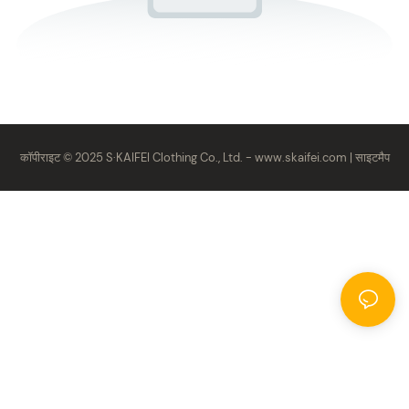
कॉपीराइट © 2025 S·KAIFEI Clothing Co., Ltd. -
www.skaifei.com
|
साइटमैप