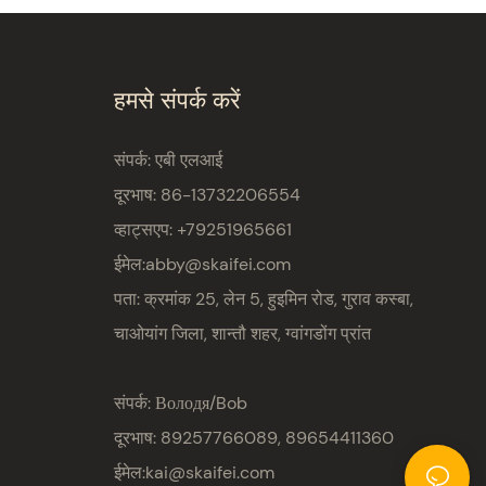
हमसे संपर्क करें
संपर्क: एबी एलआई
दूरभाष: 86-13732206554
व्हाट्सएप: +79251965661
ईमेल:
abby@skaifei.com
पता:
क्रमांक 25, लेन 5, हुइमिन रोड, गुराव कस्बा,
चाओयांग जिला, शान्तौ शहर, ग्वांगडोंग प्रांत
संपर्क: Володя/Bob
दूरभाष: 89257766089, 89654411360
ईमेल:
kai@skaifei.com