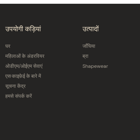
उपयोगी कड़ियां
उत्पादों
घर
जाँघिया
महिलाओं के अंडरवियर
ब्रा
ओडीएम/ओईएम सेवाएं
Shapewear
एस·काइफ़ेई के बारे में
सूचना केंद्र
हमसे संपर्क करें