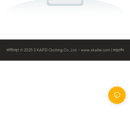
कॉपीराइट © 2025 S·KAIFEI Clothing Co., Ltd. -
www.skaifei.com
|
साइटमैप