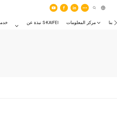
 بنا
مركز المعلومات
نبذة عن S·KAIFEI
خدما