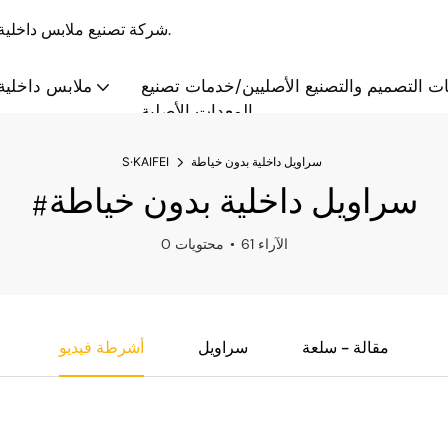
S·KAIFEI - شركة تصنيع ملابس داخلية بالجملة والتخصيص منذ عام 2008، تقدم حلولاً متكاملة.
ت التصميم والتصنيع الأصليين/خدمات تصنيع
ملابس داخلية 
المعدات الأصلية
سراويل داخلية بدون خياطة
S·KAIFEI
#سراويل داخلية بدون خياطة
61 الآراء
0 محتويات
مقالة - سلعة
سراويل
أشرطة فيديو