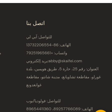
اتصل بنا
للتواصل: آبي لي
الهاتف: 86-13732206554
واتساب: +79251965661
م
abby@skaifei.com
بريد إلكتروني:
العنوان:
رقم 25، حارة 5، طريق هويمين، بلدة
غوراو، مقاطعة تشاويانغ، مدينة شانتو، مقاطعة
غوانغدونغ
للتواصل: فولوديا/بوب
الهاتف: 89257766089، 89654411360