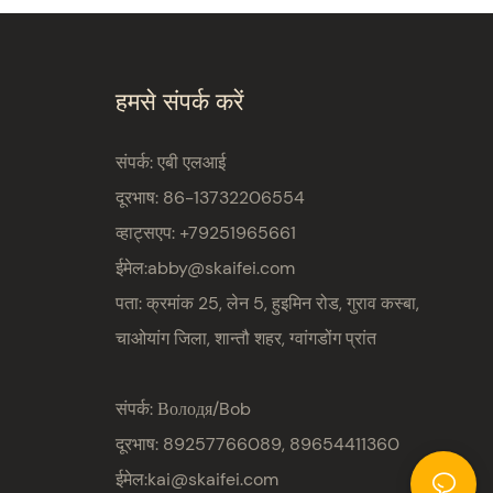
हमसे संपर्क करें
संपर्क: एबी एलआई
दूरभाष: 86-13732206554
व्हाट्सएप: +79251965661
ईमेल:
abby@skaifei.com
पता:
क्रमांक 25, लेन 5, हुइमिन रोड, गुराव कस्बा,
चाओयांग जिला, शान्तौ शहर, ग्वांगडोंग प्रांत
संपर्क: Володя/Bob
दूरभाष: 89257766089, 89654411360
ईमेल:
kai@skaifei.com