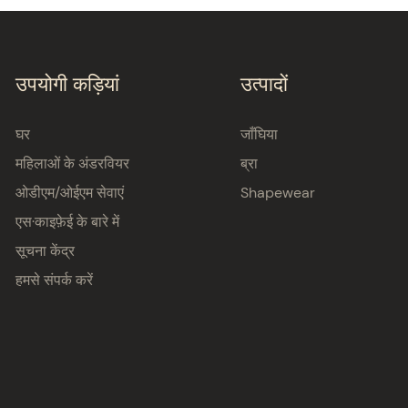
उपयोगी कड़ियां
उत्पादों
घर
जाँघिया
महिलाओं के अंडरवियर
ब्रा
ओडीएम/ओईएम सेवाएं
Shapewear
एस·काइफ़ेई के बारे में
सूचना केंद्र
हमसे संपर्क करें