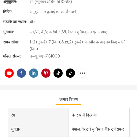
अनुकूलन:
रंग (न्यूनतम ऑर्डर: 500 सेट)
शिपिंग:
समुद्री माल ढुलाई का समर्थन करें
उत्पत्ति का स्थान:
चीन
भुगतान:
एल/सी, डी/ए, डी/पी, टी/टी, वेस्टर्न यूनियन, मनीग्राम, ओए
समय सीमा:
1-2 (टुकड़े): 7 (दिन), &gt;2 (टुकड़े): बातचीत के बाद तय किए जाएंगे
(दिन)
मॉडल संख्या:
डब्ल्यूएसएचबी61009
उत्पाद विवरण
रंग
के रूप में दिखाया
भुगतान
पेपाल, वेस्टर्न यूनियन, बैंक ट्रांसफर