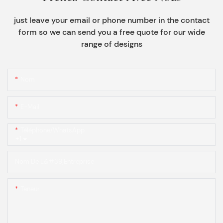
just leave your email or phone number in the contact
form so we can send you a free quote for our wide
range of designs
Nom
E-Mail
Téléphone/WhatsApp
+1
Nom De L&#39;entreprise
Teneur