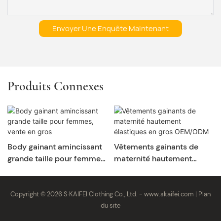
Envoyer Une Enquête Maintenant
Produits Connexes
Body gainant amincissant
Vêtements gainants de
grande taille pour femmes,
maternité hautement
vente en gros
élastiques en gros
OEM/ODM
Copyright © 2026 S·KAIFEI Clothing Co., Ltd. -
www.skaifei.com
|
Plan
du site