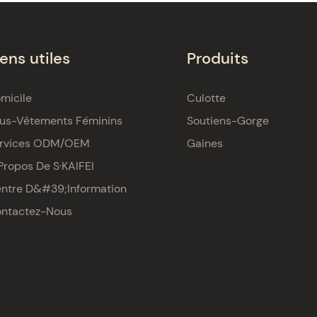
iens utiles
Produits
micile
Culotte
us-Vêtements Féminins
Soutiens-Gorge
rvices ODM/OEM
Gaines
Propos De S·KAIFEI
ntre D&#39;information
ntactez-Nous