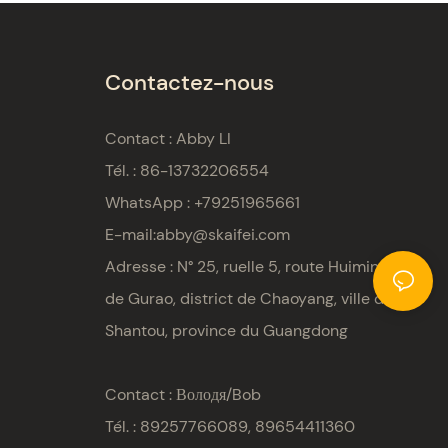
Contactez-nous
Contact : Abby LI
Tél. : 86-13732206554
WhatsApp : +79251965661
E-mail:
abby@skaifei.com
Adresse :
N° 25, ruelle 5, route Huimin, ville
de Gurao, district de Chaoyang, ville de
Shantou, province du Guangdong
Contact : Володя/Bob
Tél. : 89257766089, 89654411360