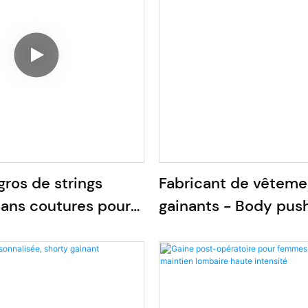
gros de strings
Fabricant de vêteme
sans coutures pour
gainants - Body pus
plat
buste ouvert