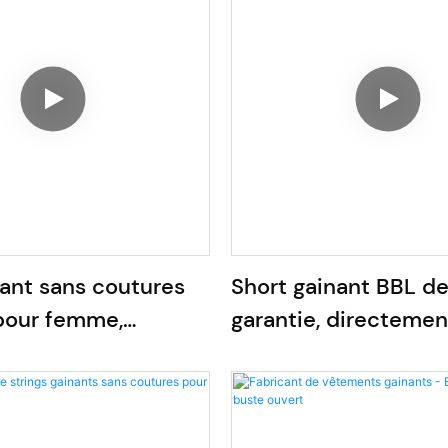
ant sans coutures
Short gainant BBL de
pour femme,
garantie, directemen
nt du fabricant
l'usine