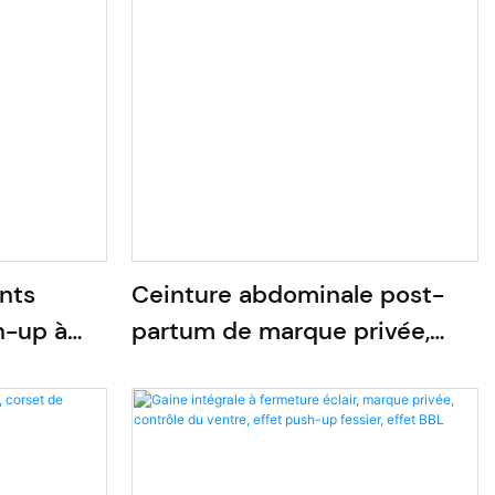
nts
Ceinture abdominale post-
h-up à
partum de marque privée,
gaine amincissante de sport