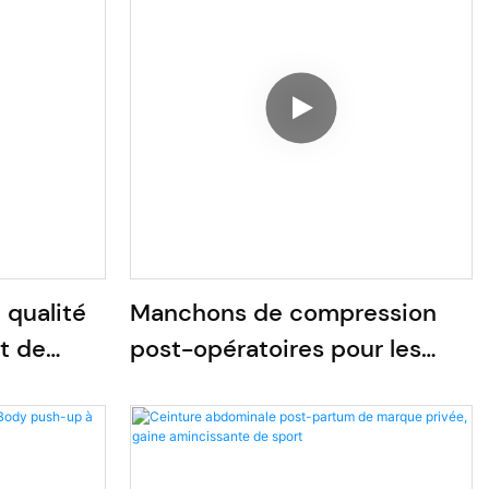
 qualité
Manchons de compression
t de
post-opératoires pour les
bras (liposuccion) - Vente en
gros - Fermeture avant -
Vêtements gainants