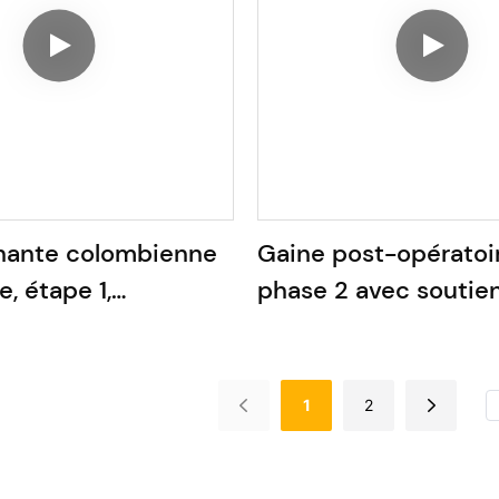
nante colombienne
Gaine post-opératoi
, étape 1,
phase 2 avec soutie
fesses,
intégré
on élevée
1
2