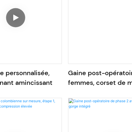
le personnalisée,
Gaine post-opératoi
inant amincissant
femmes, corset de m
lombaire haute inten