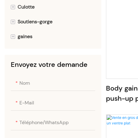
+
Culotte
+
Soutiens-gorge
Culottes sans couture
+
gaines
Strings sans coutures
Soutien-gorge sans coutures
Culottes menstruelles
Soutien-gorge sexy
Culotte gainante ventre plat
Envoyez votre demande
Maillots de bain menstruels
Soutien-gorge rehausseur
Body gainant | Gaine
Shorty
gaine amincissante
Nom
Body gain
débardeurs gainants
push-up 
E-Mail
directeme
Téléphone/WhatsApp