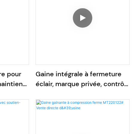
re pour
Gaine intégrale à fermeture
aintien
éclair, marque privée, contrôle
sité
du ventre, effet push-up
fessier, effet BBL