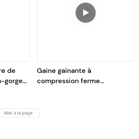
re de
Gaine gainante à
n-gorge
compression ferme
MT220122# Vente directe
d'usine