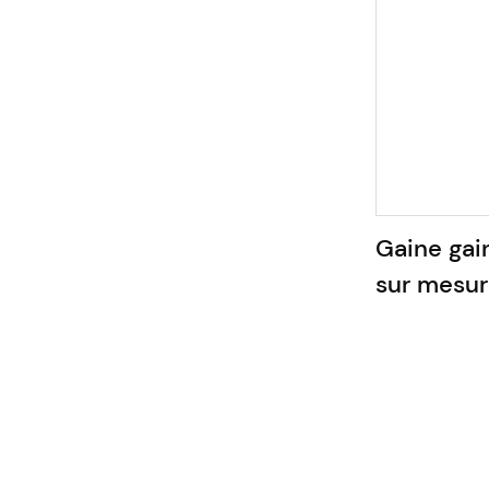
Gaine gai
sur mesure
rehausse-
compressi