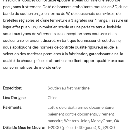
tissu ultra-doux et confortable épouse la peau comme une seconde
peau, sans frottement. Doté de bonnets emboîtants moulés en 3D, d'une
bande de soutien en gel en forme de W, de coussinets semi-fixes, de
bretelles réglables et d'une fermeture à 3 agrafes sur 4 rangs, il assure un
léger effet push-up, un maintien stable et une parfaite tenue. Invisible
sous tous types de vêtements, sa conception sans coutures et sa
couleur unie le rendent discret. En tant que fournisseur direct d'usine,
nous appliquons des normes de contrôle qualité rigoureuses, de la
sélection des matières premières à la fabrication, garantissant ainsi la
qualité de chaque pièce et offrant un excellent rapport qualité-prix aux
consommatrices du monde entier.
Expédition:
Soutien au fret maritime
Lieu D'origine:
Chine
Paiements:
Lettre de crédit, remise documentaire,
paiement contre documents, virement
bancaire, Western Union, MoneyGram, OA
Délai De Mise En Œuvre:
1-2000 (pièces) : 30 (jours), &gt;2000