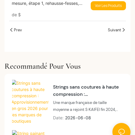
mesure, étape 1, rehausse-fesses,
Voir Les Produits
compression élevée
de
$
Prev
Suivant
Recommandé Pour Vous
Strings sans coutures à haute
compression :
Approvisionnement en gros
Une marque française de taille
2026 pour les marques de
moyenne a rejoint S·KAIFEI fin 2024,
boutiques
proposant des tongs sans coutures en
Date
2026
06
08
tube uniforme de calibre 20 avec un
rendement de 9,4 %. Au premier