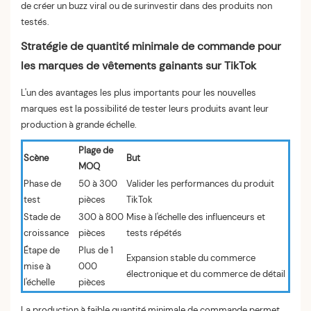
de créer un buzz viral ou de surinvestir dans des produits non
testés.
Stratégie de quantité minimale de commande pour
les marques de vêtements gainants sur TikTok
L'un des avantages les plus importants pour les nouvelles
marques est la possibilité de tester leurs produits avant leur
production à grande échelle.
Plage de
Scène
But
MOQ
Phase de
50 à 300
Valider les performances du produit
test
pièces
TikTok
Stade de
300 à 800
Mise à l'échelle des influenceurs et
croissance
pièces
tests répétés
Étape de
Plus de 1
Expansion stable du commerce
mise à
000
électronique et du commerce de détail
l'échelle
pièces
La production à faible quantité minimale de commande permet