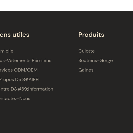
iens utiles
Produits
micile
Culotte
us-Vêtements Féminins
Soutiens-Gorge
rvices ODM/OEM
Gaines
Propos De S·KAIFEI
ntre D&#39;information
ntactez-Nous