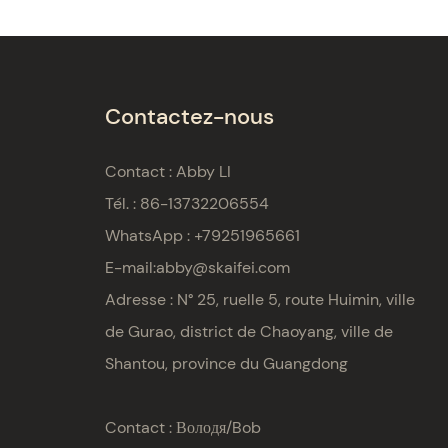
Contactez-nous
Contact : Abby LI
Tél. : 86-13732206554
WhatsApp : +79251965661
E-mail:
abby@skaifei.com
Adresse :
N° 25, ruelle 5, route Huimin, ville
de Gurao, district de Chaoyang, ville de
Shantou, province du Guangdong
Contact : Володя/Bob