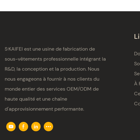
L
S·KAIFEI est une usine de fabrication de
Do
sous-vêtements professionnelle intégrant la
So
R&D, la conception et la production. Nous
Se
nous engageons à fournir à nos clients du
À 
monde entier des services OEM/ODM de
Ce
haute qualité et une chaîne
Co
d'approvisionnement performante.