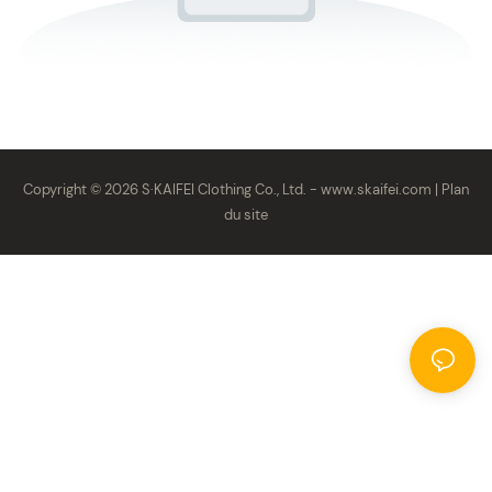
Copyright © 2026 S·KAIFEI Clothing Co., Ltd. -
www.skaifei.com
|
Plan
du site