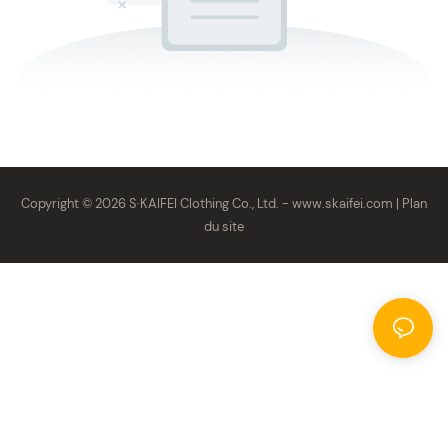
Copyright © 2026 S·KAIFEI Clothing Co., Ltd. -
www.skaifei.com
|
Plan
du site