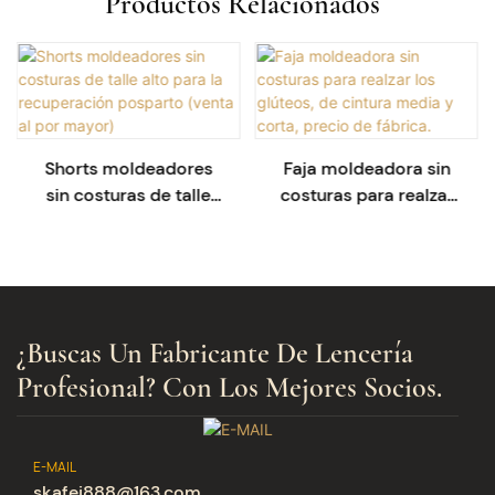
Productos Relacionados
Shorts moldeadores
Faja moldeadora sin
sin costuras de talle
costuras para realzar
alto para la
los glúteos, de cintura
recuperación posparto
media y corta, precio
(venta al por mayor)
de fábrica.
¿Buscas Un Fabricante De Lencería
Profesional? Con Los Mejores Socios.
E-MAIL
skafei888@163.com