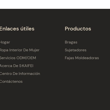
Enlaces útiles
Productos
Hogar
Bragas
Ropa Interior De Mujer
Sujetadores
Servicios ODM/OEM
Fajas Moldeadoras
Acerca De S·KAIFEI
Centro De Información
Contáctenos