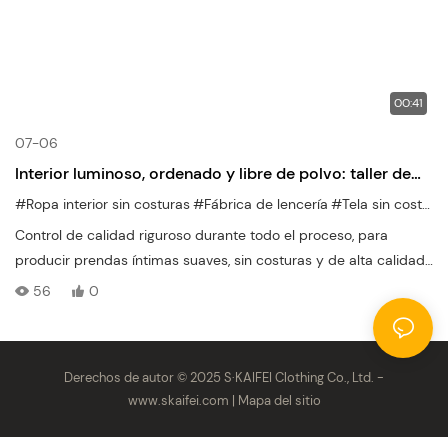
00:41
07-06
Interior luminoso, ordenado y libre de polvo: taller de
ropa interior sin costuras S·KAIFEI
#Ropa interior sin costuras
#Fábrica de lencería
#Tela sin costuras
Control de calidad riguroso durante todo el proceso, para
producir prendas íntimas suaves, sin costuras y de alta calidad.
Ofrecemos pedidos flexibles de lotes pequeños, servicios
56
0
personalizados de marca privada OEM y ODM para mayoristas
de lencería a nivel mundial.
Derechos de autor © 2025 S·KAIFEI Clothing Co., Ltd. -
www.skaifei.com
|
Mapa del sitio