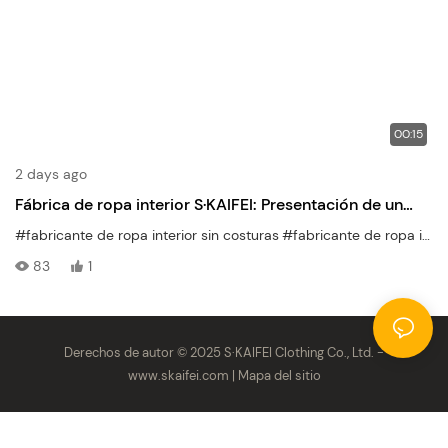
00:15
2 days ago
Fábrica de ropa interior S·KAIFEI: Presentación de un
inventario de 5.000.000 de piezas | Amplia gama de
#fabricante de ropa interior sin costuras
#fabricante de ropa interior
productos y soporte para pedidos con bajo MOQ
83
1
Derechos de autor © 2025 S·KAIFEI Clothing Co., Ltd. -
www.skaifei.com
|
Mapa del sitio