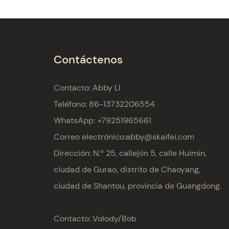
Contáctenos
Contacto: Abby LI
Teléfono: 86-13732206554
WhatsApp: +79251965661
Correo electrónico:
abby@skaifei.com
Dirección:
N.º 25, callejón 5, calle Huimin,
ciudad de Gurao, distrito de Chaoyang,
ciudad de Shantou, provincia de Guangdong.
Contacto: Volody/Bob