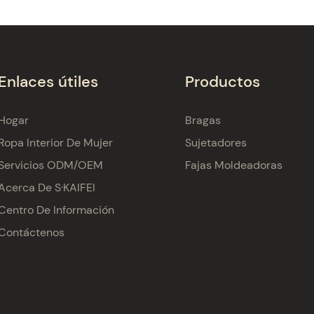
Enlaces útiles
Productos
Hogar
Bragas
Ropa Interior De Mujer
Sujetadores
Servicios ODM/OEM
Fajas Moldeadoras
Acerca De S·KAIFEI
Centro De Información
Contáctenos