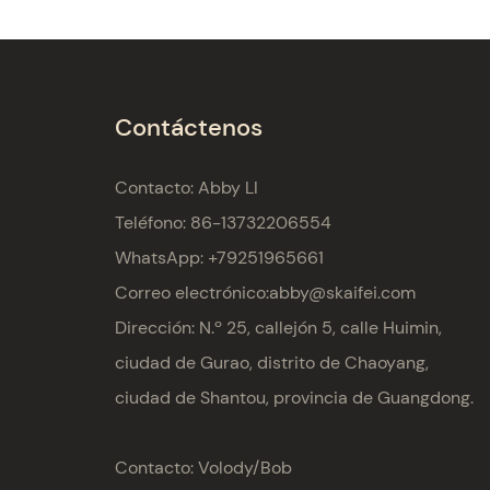
Contáctenos
Contacto: Abby LI
Teléfono: 86-13732206554
WhatsApp: +79251965661
Correo electrónico:
abby@skaifei.com
Dirección:
N.º 25, callejón 5, calle Huimin,
ciudad de Gurao, distrito de Chaoyang,
ciudad de Shantou, provincia de Guangdong.
Contacto: Volody/Bob