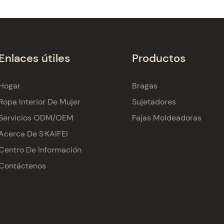
Enlaces útiles
Productos
Hogar
Bragas
Ropa Interior De Mujer
Sujetadores
Servicios ODM/OEM
Fajas Moldeadoras
Acerca De S·KAIFEI
Centro De Información
Contáctenos