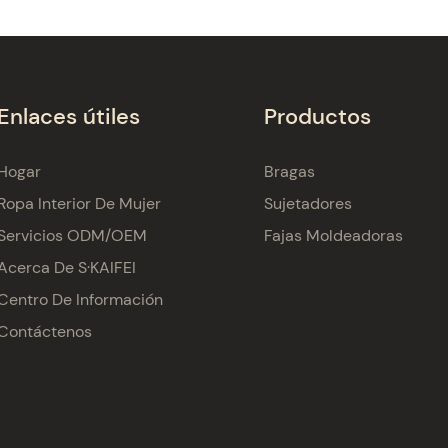
Enlaces útiles
Productos
Hogar
Bragas
Ropa Interior De Mujer
Sujetadores
Servicios ODM/OEM
Fajas Moldeadoras
Acerca De S·KAIFEI
Centro De Información
Contáctenos