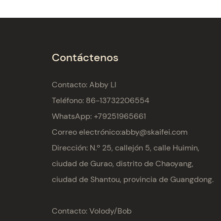
Contáctenos
Contacto: Abby LI
Teléfono: 86-13732206554
WhatsApp: +79251965661
Correo electrónico:
abby@skaifei.com
Dirección:
N.º 25, callejón 5, calle Huimin,
ciudad de Gurao, distrito de Chaoyang,
ciudad de Shantou, provincia de Guangdong.
Contacto: Volody/Bob