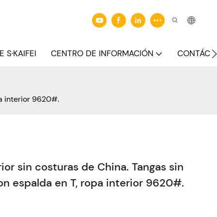
 S·KAIFEI
CENTRO DE INFORMACIÓN
CONTÁCT
a interior 9620#.
ior sin costuras de China. Tangas sin
on espalda en T, ropa interior 9620#.