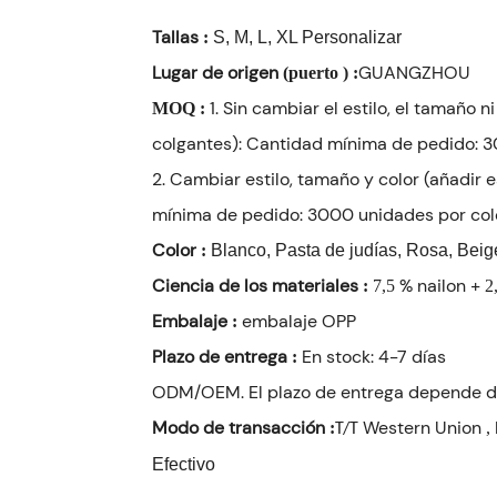
Tallas
:
S, M, L, XL Personalizar
Lugar de origen
GUANGZHOU
(puerto
)
:
1. Sin cambiar el estilo, el tamaño 
MOQ
:
colgantes): Cantidad mínima de pedido: 3
2. Cambiar estilo, tamaño y color (añadir
mínima de pedido: 3000 unidades por colo
Color
:
Blanco, Pasta de judías, Rosa, Beige
Ciencia de los materiales
% nailon +
:
7,5
2
Embalaje
embalaje OPP
:
Plazo de entrega
En stock: 4-7 días
:
ODM/OEM. El plazo de entrega depende de
Modo de transacción
Western Union
:
,
T/T
Efectivo