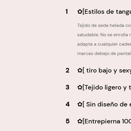
1
✿[Estilos de tang
Tejido de seda helada con
saludable. No se enrolla
adapta a cualquier cadera
marcas debajo de pantal
2
✿[ tiro bajo y sex
3
✿[Tejido ligero y 
4
✿[ Sin diseño de 
5
✿[Entrepierna 10