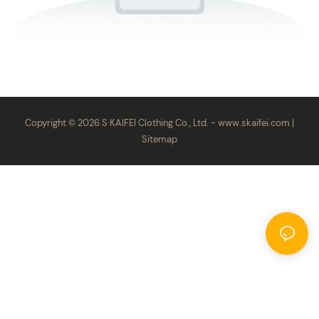
Copyright © 2026 S·KAIFEI Clothing Co., Ltd. -
www.skaifei.com
|
Sitemap