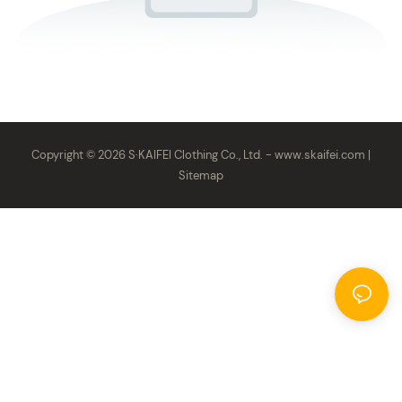
Copyright © 2026 S·KAIFEI Clothing Co., Ltd. -
www.skaifei.com
|
Sitemap