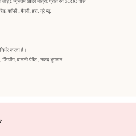
ग जोड़ें): न्यूनतम ऑर्डर मात्रा: प्रति रंग 3000 पीस
 रेड,
,
कॉफी
बैंगनी, हरा, ग्रे ब्लू
िर्भर करता है।
वानली पेमेंट
, नकद भुगतान
 पिंगपोंग,
ँ