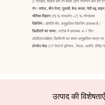
2. स्टाइल, साइज़ और रंग बदलें (हॉट स्टैम्पिंग और हैंग टै
रंग
, बीन पेस्ट, गुलाबी, बेज, काला,
ब्लू, वाइन
:
सफेद
नेवी
भौतिक विज्ञान
% नायलॉन +
% स्पैन्डेक्स
:
75
25
पैकेजिंग
:
ओपीपी बैग; अनुकूलित पैकेजिंग उपलब्ध है।
डिलीवरी का समय
स्टॉक में उपलब्ध: 4-7 दिन
:
ओडीएम/ओईएम, डिलीवरी का समय अनुकूलित मात्रा पर न
लेनदेन मोड
वेस्टर्न यूनियन
:
,
T/T
पेपाल, अलीपे, वीचैट पे,
उत्पाद की विशेषताए