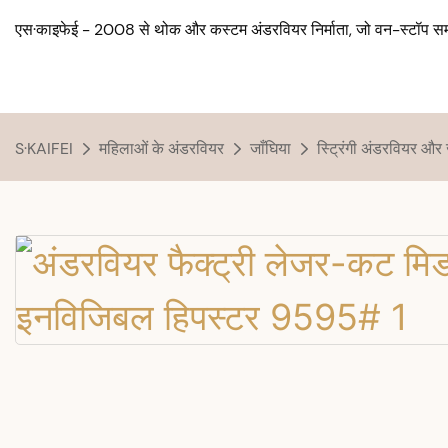
एस·काइफेई - 2008 से थोक और कस्टम अंडरवियर निर्माता, जो वन-स्टॉप सम
S·KAIFEI
महिलाओं के अंडरवियर
जाँघिया
स्ट्रिंगी अंडरवियर और 