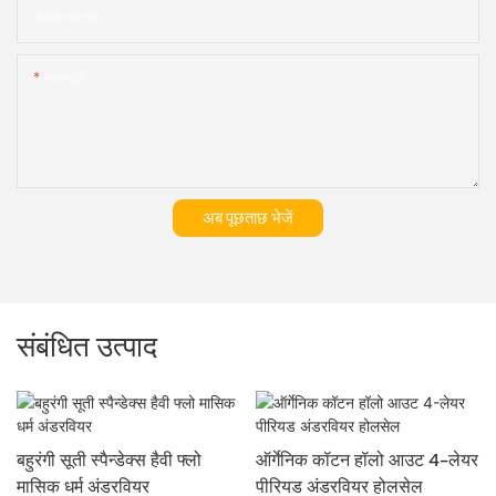
कंपनी का नाम
सामग्री
अब पूछताछ भेजें
संबंधित उत्पाद
बहुरंगी सूती स्पैन्डेक्स हैवी फ्लो
ऑर्गेनिक कॉटन हॉलो आउट 4-लेयर
मासिक धर्म अंडरवियर
पीरियड अंडरवियर होलसेल