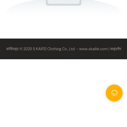
कॉपीराइट © 2025 S·KAIFEI Clothing Co., Ltd. -
www.skaifei.com
|
साइटमैप