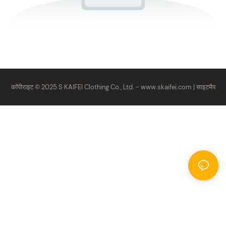
कॉपीराइट © 2025 S·KAIFEI Clothing Co., Ltd. -
www.skaifei.com
|
साइटमैप