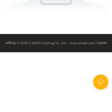
कॉपीराइट © 2025 S·KAIFEI Clothing Co., Ltd. -
www.skaifei.com
|
साइटमैप