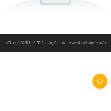
कॉपीराइट © 2025 S·KAIFEI Clothing Co., Ltd. -
www.skaifei.com
|
साइटमैप