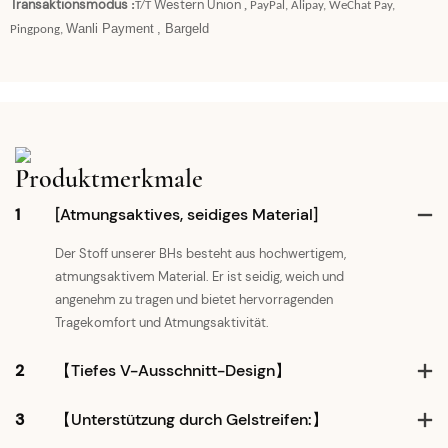
Transaktionsmodus
Western Union
:
,
T/T
PayPal, Alipay, WeChat Pay,
Wanli Payment
, Bargeld
Pingpong,
Produktmerkmale
1
[Atmungsaktives, seidiges Material]
Der Stoff unserer BHs besteht aus hochwertigem,
atmungsaktivem Material. Er ist seidig, weich und
angenehm zu tragen und bietet hervorragenden
Tragekomfort und Atmungsaktivität.
2
【Tiefes V-Ausschnitt-Design】
3
【Unterstützung durch Gelstreifen:】