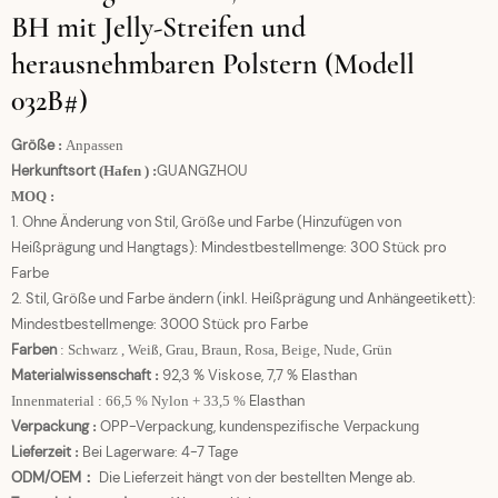
BH mit Jelly-Streifen und
herausnehmbaren Polstern (Modell
032B#)
Größe
:
Anpassen
Herkunftsort
GUANGZHOU
(Hafen
)
:
MOQ
:
1. Ohne Änderung von Stil, Größe und Farbe (Hinzufügen von
Heißprägung und Hangtags): Mindestbestellmenge: 300 Stück pro
Farbe
2. Stil, Größe und Farbe ändern (inkl. Heißprägung und Anhängeetikett):
Mindestbestellmenge: 3000 Stück pro Farbe
Farben
:
Schwarz
, Weiß, Grau, Braun, Rosa, Beige, Nude, Grün
Materialwissenschaft
92,3 % Viskose, 7,7 % Elasthan
:
Elasthan
Innenmaterial
: 66,5 % Nylon + 33,5 %
Verpackung
OPP-Verpackung,
:
kundenspezifische Verpackung
Lieferzeit
Bei Lagerware: 4-7 Tage
:
ODM/OEM：
Die Lieferzeit hängt von der bestellten Menge ab.