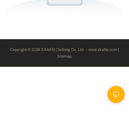
Copyright © 2026 S·KAIFEI Clothing Co., Ltd. -
www.skaifei.com
|
Sitemap