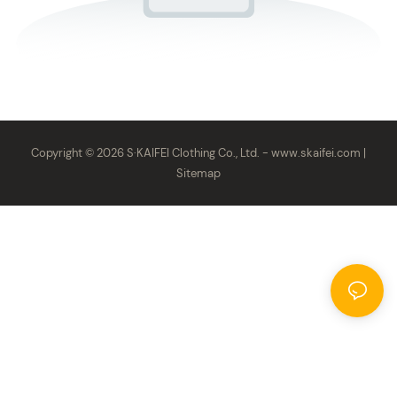
Copyright © 2026 S·KAIFEI Clothing Co., Ltd. -
www.skaifei.com
|
Sitemap