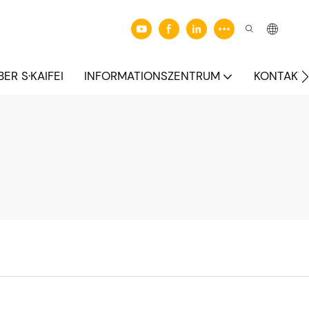
BER S·KAIFEI
INFORMATIONSZENTRUM
KONTAKTI