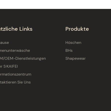
tzliche Links
Produkte
hause
Höschen
menunterwäsche
BHs
M/OEM-Dienstleistungen
Shapewear
r S·KAIFEI
ormationszentrum
taktieren Sie Uns