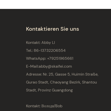
Kontaktieren Sie uns
Kontakt: Abby LI
Tel.: 86-13732206554
WhatsApp: +79251965661
E-Mail:
abby@skaifei.com
Adresse:
Nr. 25, Gasse 5, Huimin Straße,
Gurao Stadt, Chaoyang Bezirk, Shantou
Stadt, Provinz Guangdong
Kontakt: Володя/Bob