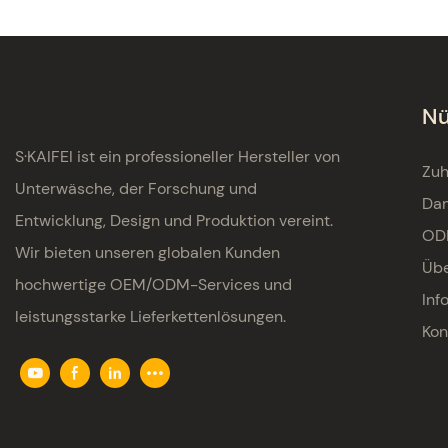
Nü
S·KAIFEI ist ein professioneller Hersteller von
Zu
Unterwäsche, der Forschung und
Da
Entwicklung, Design und Produktion vereint.
OD
Wir bieten unseren globalen Kunden
Übe
hochwertige OEM/ODM-Services und
Inf
leistungsstarke Lieferkettenlösungen.
Kon