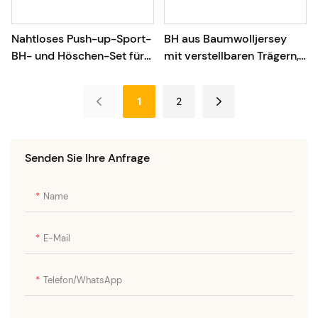
Nahtloses Push-up-Sport-
BH aus Baumwolljersey
BH- und Höschen-Set für
mit verstellbaren Trägern,
Damen in großen Größen
gepolstert, atmungsaktiv,
NY230019#
nahtlos, SK1232#
1
2
Senden Sie Ihre Anfrage
Name
E-Mail
Telefon/WhatsApp