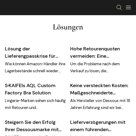
Lösungen
Lösung der
Hohe Retourenquoten
Lieferengpasskrise für
vermeiden: Eine
Amazon-Händler
maßgeschneiderte Lösung
Wie können Amazon-Händler ihre
Um die Probleme nach dem
von einem führenden
Lagerbestände schnell wieder
Verkauf zu lösen, die
Großhändler für Dessous
auffüllen? Um Lieferengpässe bei
Dessousmarken plagen, liegt der
S·KAIFEIs AQL Custom
Keine versteckten Kosten:
Bestsellern zu vermeiden,
Schlüssel in der Wahl eines
empfiehlt sich eine enge
Großhändlers für Dessous mit
Factory Bra Solution
Maßgeschneiderte
Partnerschaft mit einem
strenger Qualitätskontrolle und
Dessous mit transparenten
Lingerie-Marken sehen sich häufig
Als Hersteller von Dessous mit 18
Großhändler für Dessous, der
einem soliden Sicherheitsnetz.
Angebotslösungen von
mit Retouren und
Jahren Erfahrung sind wir bei
über eine flexible Lieferkette
Dank der 18-jährigen
S·KAIFEI
Lieferverzögerungen aufgrund
S·KAIFEI überzeugt, dass die
verfügt. Durch die Kombination
Branchenerfahrung von S·KAIFEI
Steigern Sie den Erfolg
Lieferverzögerungen mit
mangelhafter Qualitätskontrolle in
effektivste Methode, versteckte
von Kleinserienprüfung und
können Marken ihre
der Produktion konfrontiert.
Kosten bei der individuellen
Ihrer Dessousmarke mit
einem führenden
Notfallnachlieferung per Luftfracht
Retourenquoten um bis zu 89 %
S·KAIFEI bietet mit 18 Jahren
Dessousproduktion zu