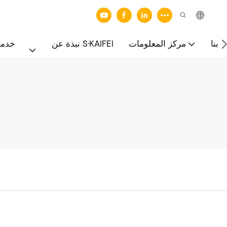
 بنا
مركز المعلومات
نبذة عن S·KAIFEI
خدما