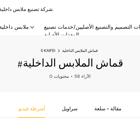
S·KAIFEI - شركة تصنيع ملابس داخلية بالجملة والتخصيص منذ عام 2008، تقدم حلولاً متكاملة.
ت التصميم والتصنيع الأصليين/خدمات تصنيع
ملابس داخلية 
المعدات الأصلية
قماش الملابس الداخلية
S·KAIFEI
#قماش الملابس الداخلية
58 الآراء
0 محتويات
مقالة - سلعة
سراويل
أشرطة فيديو