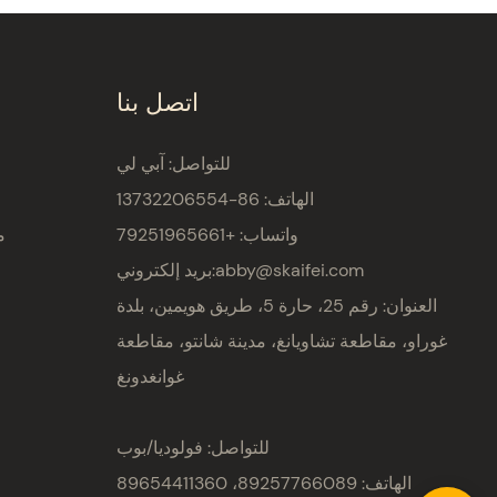
اتصل بنا
للتواصل: آبي لي
الهاتف: 86-13732206554
واتساب: +79251965661
م
abby@skaifei.com
بريد إلكتروني:
العنوان:
رقم 25، حارة 5، طريق هويمين، بلدة
غوراو، مقاطعة تشاويانغ، مدينة شانتو، مقاطعة
غوانغدونغ
للتواصل: فولوديا/بوب
الهاتف: 89257766089، 89654411360