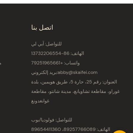
اتصل بنا
للتواصل: آبي لي
الهاتف: 86-13732206554
واتساب: +79251965661
م
abby@skaifei.com
بريد إلكتروني:
العنوان:
رقم 25، حارة 5، طريق هويمين، بلدة
غوراو، مقاطعة تشاويانغ، مدينة شانتو، مقاطعة
غوانغدونغ
للتواصل: فولوديا/بوب
الهاتف: 89257766089، 89654411360