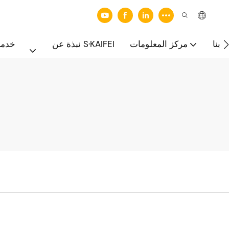
 بنا
مركز المعلومات
نبذة عن S·KAIFEI
خدما