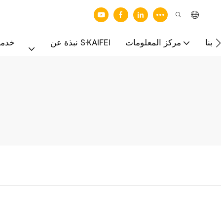
 بنا
مركز المعلومات
نبذة عن S·KAIFEI
خدما