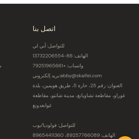
اتصل بنا
للتواصل: آبي لي
الهاتف: 86-13732206554
واتساب: +79251965661
م
abby@skaifei.com
بريد إلكتروني:
العنوان:
رقم 25، حارة 5، طريق هويمين، بلدة
غوراو، مقاطعة تشاويانغ، مدينة شانتو، مقاطعة
غوانغدونغ
للتواصل: فولوديا/بوب
الهاتف: 89257766089، 89654411360