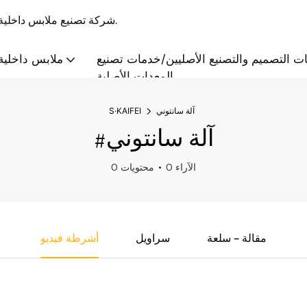
S·KAIFEI - شركة تصنيع ملابس داخلية بالجملة والتخصيص منذ عام 2008، تقدم حلولاً متكاملة.
ت التصميم والتصنيع الأصليين/خدمات تصنيع
ملابس داخلية 
المعدات الأصلية
آلة سانتوني
S·KAIFEI
#آلة سانتوني
0 الآراء
0 محتويات
مقالة - سلعة
سراويل
أشرطة فيديو