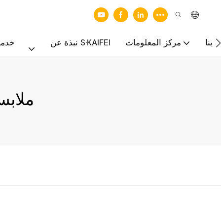
 بنا
مركز المعلومات
نبذة عن S·KAIFEI
خدما
#ملاب