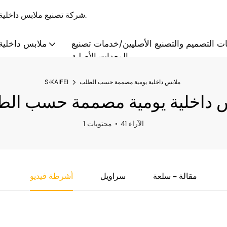
S·KAIFEI - شركة تصنيع ملابس داخلية بالجملة والتخصيص منذ عام 2008، تقدم حلولاً متكاملة.
ت التصميم والتصنيع الأصليين/خدمات تصنيع
ملابس داخلية 
المعدات الأصلية
ملابس داخلية يومية مصممة حسب الطلب
S·KAIFEI
س داخلية يومية مصممة حسب ال
41 الآراء
1 محتويات
مقالة - سلعة
سراويل
أشرطة فيديو