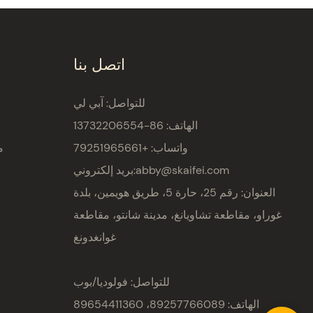
اتصل بنا
للتواصل: آبي لي
الهاتف: 86-13732206554
واتساب: +79251965661
م
abby@skaifei.com
بريد إلكتروني:
العنوان:
رقم 25، حارة 5، طريق هويمين، بلدة
غوراو، مقاطعة تشاويانغ، مدينة شانتو، مقاطعة
غوانغدونغ
للتواصل: فولوديا/بوب
الهاتف: 89257766089، 89654411360