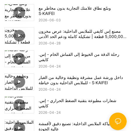
وسّع نطاق علامتك التجارية بدون مخاطر مع
S·KAIFEI
2026
06
03
مصنع إس كايفي للملابس الداخلية: عرض مخزون
5,000,000 قطعة | تشكيلة كاملة ودعم الحد الأدنى
المنخفض للطلبات
2026
04
28
رحلة الدقة من الخيوط إلى القماش الخام - إس.
كايفي
2026
04
24
داخل ورشة عمل مشرقة ونظيفة وخالية من الغبار
للملابس الداخلية بدون خياطة - S·KAIFEI
2026
04
24
شعارات مطبوعة بتقنية الضغط الحراري - إس.
كايفي
2026
04
24
ماكينة حياكة الملابس الداخلية: تصنيع دقيق لأقمشة
عالية الجودة