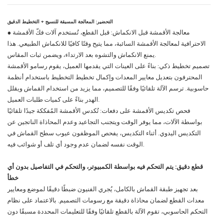
التحضير: المعالجة المسبقة للنسيج + التخطيط الدقيق
● معالجة الأقمشة قبل الانكماش: قبل القطع، تُستخدم آلات فكّ الأقمشة
الاحترافية لمعالجة الأقمشة السائبة، مما يتيح وقتًا كافيًا للانكماش الطبيعي. هذا
يمنع الانكماش والتشوه بعد الارتداء، ويضمن ثبات المقاس.
تصميم تخطيط ذكي: بناءً على العينات التي يقدمها العميل، يقوم رسامو الأقمشة
المحترفون بتعديل معايير المعدات وإكمال تخطيط التخطيط باستخدام أنظمة
حاسوبية. ترسم الآلة تلقائيًا وفقًا للتصميم، مما يزيد من استخدام القماش ويقلل
الهدر بناءً على كميات طلبات العميل.
فحص تكديس الأقمشة على دفعات: تُكدس الأقمشة المُفككة جيدًا تلقائيًا
بواسطة الآلات، مما يوفر الوقت ويتجنب التجاعيد وعدم المحاذاة الناتجين عن
التكديس اليدوي. أثناء التكديس، يفحص الموظفون عيوب سطح القماش في
الوقت نفسه لضمان عدم وجود أي تلف أو شوائب فيه.
قطع دقيق: يتم التحكم فيه بواسطة الكمبيوتر، والتحكم في التفاصيل بدون أي
خطأ
بعد تجهيز طبقة القماش بالكامل، يُجري الفنيون ضبطًا دقيقًا لموضع ومعايير
معدات القطع لضمان محاذاة دقيقة مع رسومات التصميم. بالاعتماد على نظام
التحكم الحاسوبي، تقوم الآلة بالقطع تلقائيًا وفقًا للتعليمات المحددة مسبقًا دون