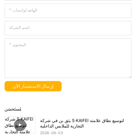
الهاتف/واتساب
اسم الشركة
المحتوى
إرسال الاستفسار الآن
مُستَحسَن
يثق بن في شركة S·KAIFEI لتوسيع نطاق علامته
التجارية للملابس الداخلية
2026
06
03